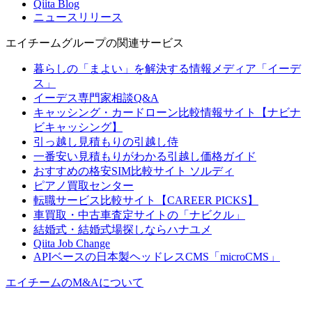
Qiita Blog
ニュースリリース
エイチームグループの関連サービス
暮らしの「まよい」を解決する情報メディア「イーデ
ス」
イーデス専門家相談Q&A
キャッシング・カードローン比較情報サイト【ナビナ
ビキャッシング】
引っ越し見積もりの引越し侍
一番安い見積もりがわかる引越し価格ガイド
おすすめの格安SIM比較サイト ソルディ
ピアノ買取センター
転職サービス比較サイト【CAREER PICKS】
車買取・中古車査定サイトの「ナビクル」
結婚式・結婚式場探しならハナユメ
Qiita Job Change
APIベースの日本製ヘッドレスCMS「microCMS」
エイチームのM&Aについて