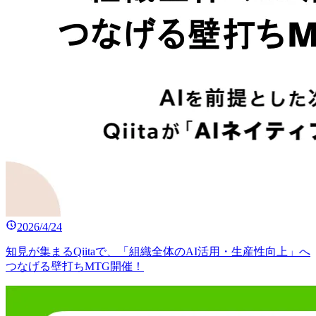
2026/4/24
知見が集まるQiitaで、「組織全体のAI活用・生産性向上」へ
つなげる壁打ちMTG開催！