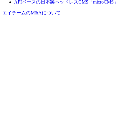
APIベースの日本製ヘッドレスCMS「microCMS」
エイチームのM&Aについて