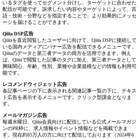
いるタグを使ってセグメント分けし、ターゲットに合わせた
配信が可能です。訴求したい内容やターゲットによって、言
語・技術・分野などを指定することで、より効果的にメッセ
ージを届けることができます。
Qiita DSP広告
Qiitaを直近閲覧したユーザーに向けて、Qiita DSPに接続して
いる国内メディアにバナー広告を配信できるメニューです。
Qiitaのデータと第三者データの両方を活用できます。例え
ば、Qiitaで閲覧した記事のタグに加え、第三者データとして
興味関心、年齢、性別、業種や企業規模などの情報も利用可
能です。
レコメンドウィジェット広告
各記事ページの下に表示される関連記事一覧の下に、テキス
ト広告を表示するメニューです。クリック型課金となりま
す。
メールマガジン広告
毎週水曜日、Qiita会員向けに配信している公式メールマガジ
ンのPR枠に、求人情報やイベント情報などを掲載できま
す。現在約85万人の方に向けて配信しております（2024年6