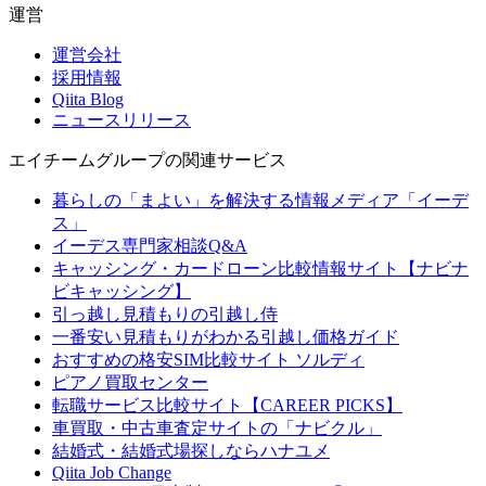
運営
運営会社
採用情報
Qiita Blog
ニュースリリース
エイチームグループの関連サービス
暮らしの「まよい」を解決する情報メディア「イーデ
ス」
イーデス専門家相談Q&A
キャッシング・カードローン比較情報サイト【ナビナ
ビキャッシング】
引っ越し見積もりの引越し侍
一番安い見積もりがわかる引越し価格ガイド
おすすめの格安SIM比較サイト ソルディ
ピアノ買取センター
転職サービス比較サイト【CAREER PICKS】
車買取・中古車査定サイトの「ナビクル」
結婚式・結婚式場探しならハナユメ
Qiita Job Change