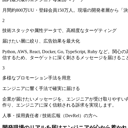
月間約800万UU・登録会員150万人。現場の開発者層から
2
技術スタックや属性データで、高精度なターゲティング
届けたい層に絞り、広告効果を最大化
Python, AWS, React, Docker, Go, Type
信するため、ターゲットに深く刺さるメッセージを届けるこ
3
多様なプロモーション手法を用意
エンジニアに響く手法で確実に届ける
企業が届けたいメッセージを、エンジニアが受け取りやすい
作り、エンジニアに深く信頼される訴求を実現します。
人事・採用責任者 / 技術広報（DevRel）の方へ
開発現場のリアルを届け
エンジニアが心から惹かれ